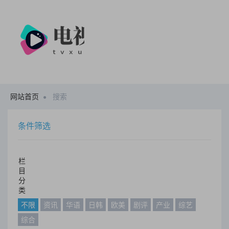
网站首页
搜索
条件筛选
栏
目
分
类
不限
资讯
华语
日韩
欧美
剧评
产业
综艺
综合