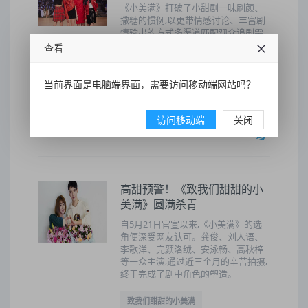
《小美满》打破了小甜剧一味刷颜、
撒糖的惯例,以更带情感讨论、丰富剧
情输出的方式多渠道匹配观众追剧需
求。大家跟随着“南方大学”的暖甜系成
查看
长故事,重温了一次“糖逗”气质的缤纷
青春。
当前界面是电脑端界面，需要访问移动端网站吗？
致我们甜甜的小美满
访问移动端
关闭
2020-05-15 12:55:32
24
高甜预警！《致我们甜甜的小
美满》圆满杀青
自5月21日官宣以来,《小美满》的选
角便深受网友认可。龚俊、刘人语、
李歌洋、完颜洛绒、安泳畅、高秋梓
等一众主演,通过近三个月的辛苦拍摄,
终于完成了剧中角色的塑造。
致我们甜甜的小美满