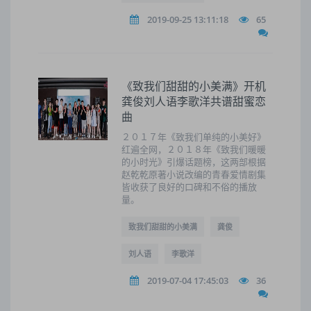
2019-09-25 13:11:18
65
《致我们甜甜的小美满》开机
龚俊刘人语李歌洋共谱甜蜜恋
曲
２０１７年《致我们单纯的小美好》
红遍全网，２０１８年《致我们暖暖
的小时光》引爆话题榜，这两部根据
赵乾乾原著小说改编的青春爱情剧集
皆收获了良好的口碑和不俗的播放
量。
致我们甜甜的小美满
龚俊
刘人语
李歌洋
2019-07-04 17:45:03
36