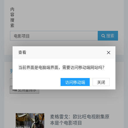
内
容
搜
索
搜索
查看
当前界面是电脑端界面，需要访问移动端网站吗？
列表
时间排序
点击排序
访问移动端
评论排序
评分排序
关闭
支持量排序
麦格雷戈：欧比旺电视剧集原
本是个电影项目