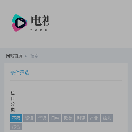
网站首页
搜索
条件筛选
栏
目
分
类
不限
资讯
华语
日韩
欧美
剧评
产业
综艺
综合