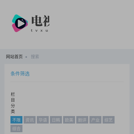
网站首页
搜索
条件筛选
栏
目
分
类
不限
资讯
华语
日韩
欧美
剧评
产业
综艺
综合