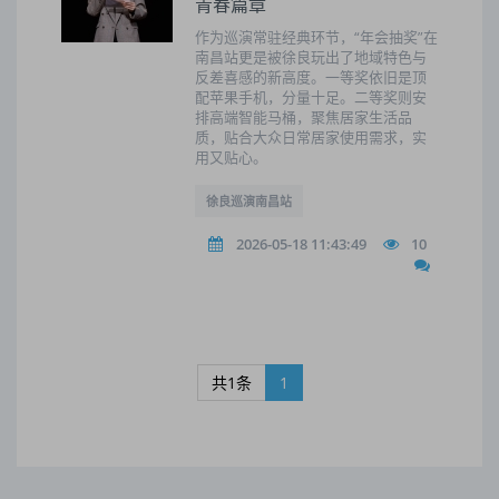
青春篇章
作为巡演常驻经典环节，“年会抽奖”在
南昌站更是被徐良玩出了地域特色与
反差喜感的新高度。一等奖依旧是顶
配苹果手机，分量十足。二等奖则安
排高端智能马桶，聚焦居家生活品
质，贴合大众日常居家使用需求，实
用又贴心。
徐良巡演南昌站
2026-05-18 11:43:49
10
共1条
1