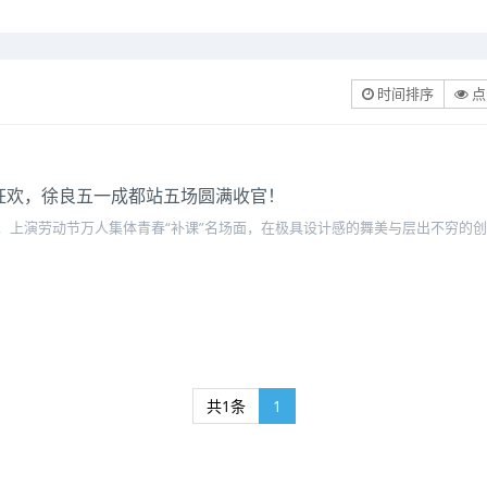
时间排序
点
狂欢，徐良五一成都站五场圆满收官！
，上演劳动节万人集体青春“补课”名场面，在极具设计感的舞美与层出不穷的
共1条
1