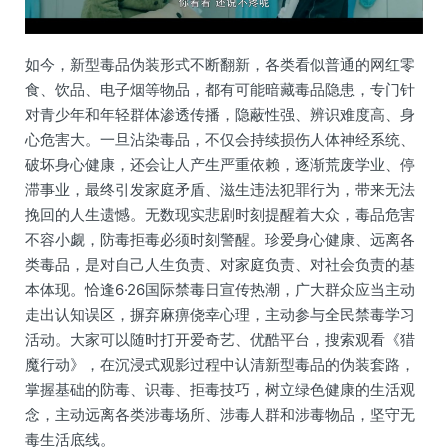
如今，新型毒品伪装形式不断翻新，各类看似普通的网红零
食、饮品、电子烟等物品，都有可能暗藏毒品隐患，专门针
对青少年和年轻群体渗透传播，隐蔽性强、辨识难度高、身
心危害大。一旦沾染毒品，不仅会持续损伤人体神经系统、
破坏身心健康，还会让人产生严重依赖，逐渐荒废学业、停
滞事业，最终引发家庭矛盾、滋生违法犯罪行为，带来无法
挽回的人生遗憾。无数现实悲剧时刻提醒着大众，毒品危害
不容小觑，防毒拒毒必须时刻警醒。珍爱身心健康、远离各
类毒品，是对自己人生负责、对家庭负责、对社会负责的基
本体现。恰逢6·26国际禁毒日宣传热潮，广大群众应当主动
走出认知误区，摒弃麻痹侥幸心理，主动参与全民禁毒学习
活动。大家可以随时打开爱奇艺、优酷平台，搜索观看《猎
魔行动》，在沉浸式观影过程中认清新型毒品的伪装套路，
掌握基础的防毒、识毒、拒毒技巧，树立绿色健康的生活观
念，主动远离各类涉毒场所、涉毒人群和涉毒物品，坚守无
毒生活底线。