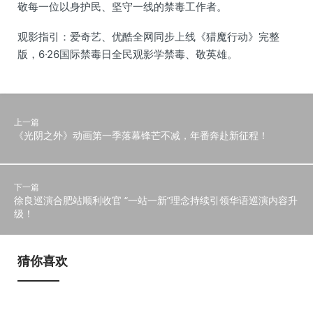
敬每一位以身护民、坚守一线的禁毒工作者。
观影指引：爱奇艺、优酷全网同步上线《猎魔行动》完整
版，6·26国际禁毒日全民观影学禁毒、敬英雄。
上一篇
《光阴之外》动画第一季落幕锋芒不减，年番奔赴新征程！
下一篇
徐良巡演合肥站顺利收官 “一站一新”理念持续引领华语巡演内容升
级！
猜你喜欢