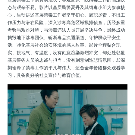
态与艰辛不易。影片以基层民警夏丹及其缉毒小组为叙事核
心，生动讲述基层禁毒工作者坚守初心、履职尽责，不惧工
作压力与潜在风险，深入涉毒高危区域摸排侦查，历经多重
考验与艰难对峙，与涉毒违法人员开展坚决斗争，最终成功
捣毁地下涉毒团伙、斩断毒品流通渠道、守护群众平安生
活、净化基层社会治安环境的感人故事。影片全程贴合现
实、接地气、有温度，没有刻意渲染激烈冲突，却处处彰显
基层警务人员的忠诚与担当，没有刻意制造悲情氛围，却深
刻诠释了禁毒工作的平凡与伟大，适合全年龄段群众观看学
习，具备良好的社会宣传与教育价值。