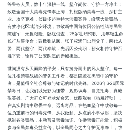
等警务人员，数十年深耕一线、坚守岗位、守护一方净土；
致敬全国十大禁毒先锋李正涛，扎根版纳禁毒一线，深耕主
业、攻坚克难，侦破多起重特大涉毒案件，缴获大量毒品，
有效净化区域治安环境；致敬新中国首位因公牺牲缉毒民警
陈建军，无畏艰险、卧底侦查，25岁壮烈殉职，用年轻生命
践行从警使命；致敬张从顺、张子权满门忠烈父子，两代从
警、两代坚守、两代奉献，先后因公殉职，薪火相传守护百
姓平安，诠释了公安队伍的赤诚担当。
世间没有从天而降的平安，只有挺身而出的凡人坚守。每一
位扎根禁毒战线的警务工作者，都是隐匿在黑暗中的守护
者，是值得全社会尊敬与铭记的时代先锋。2026年6·26国际
禁毒日，让我们以光影为纽带，观影识毒、自觉拒毒、真诚
敬英雄。广大群众可登录爱奇艺、优酷观看《猎魔行动》，
在真实剧情中敬畏生命、远离毒品，在热血坚守中致敬每一
位负重前行的缉毒先锋。从我做起、从点滴小事做起，坚决
抵制各类毒品，主动普及禁毒知识、传播禁毒正能量，积极
参与全民禁毒公益宣传，以全民同心之力守护无毒净土，致