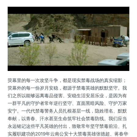
荧幕里的每一次攻坚斗争，都是现实禁毒战场的真实缩影；
荧幕外的每一份岁月安稳，都源于禁毒英雄的默默坚守。我
们之所以能够远离毒品侵害、安稳生活安居乐业，是因为有
一群平凡的守护者常年逆行坚守、直面黑暗风险、守护万家
安宁。一代代禁毒警务人员扎根基层一线，隐姓埋名、默默
奉献，以青春、汗水甚至生命筑牢社会禁毒防线。我们应当
永远铭记这些平凡英雄的付出，致敬常年坚守禁毒前沿、扎
实履职建功的2019年云南公安十大禁毒英雄张德超、蒋春华