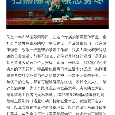
又是一年6·26国际禁毒日，在这个专属的禁毒宣传节点，全
社会再次聚焦毒品防控与平安建设，普及禁毒知识、传递健
康理念、致敬一线坚守的禁毒工作者。很多人享受着安稳顺
遂的日常生活，却并不知晓，这份岁月静好的背后，是无数
禁毒警务人员舍弃个人安稳、直面工作风险、默默坚守付出
换来的平安祥和。毒品看似距离日常生活十分遥远，实则潜
藏在各类社交场景与生活场景之中，一次不经意的好奇、一
丝侥幸的心理，都有可能触碰毒品红线，毁掉个人人生、破
碎美满家庭。为让全民直观认清毒品危害、夯实防毒意识、
感念禁毒工作者的无私奉献，2026年6·26国际禁毒日期间，
禁毒主题影片《猎魔行动》持续在爱奇艺、优酷双平台热
播，以真实影视故事传递禁毒理念，以热血坚守画面致敬平
凡英雄，成为全民沉浸式学习禁毒知识、传递社会正能量的