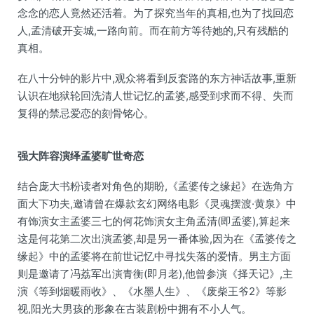
念念的恋人竟然还活着。为了探究当年的真相,也为了找回恋
人,孟清破开妄城,一路向前。而在前方等待她的,只有残酷的
真相。
在八十分钟的影片中,观众将看到反套路的东方神话故事,重新
认识在地狱轮回洗清人世记忆的孟婆,感受到求而不得、失而
复得的禁忌爱恋的刻骨铭心。
强大阵容演绎孟婆旷世奇恋
结合庞大书粉读者对角色的期盼,《孟婆传之缘起》在选角方
面大下功夫,邀请曾在爆款玄幻网络电影《灵魂摆渡·黄泉》中
有饰演女主孟婆三七的何花饰演女主角孟清(即孟婆),算起来
这是何花第二次出演孟婆,却是另一番体验,因为在《孟婆传之
缘起》中的孟婆将在前世记忆中寻找失落的爱情。男主方面
则是邀请了冯荔军出演青衡(即月老),他曾参演《择天记》,主
演《等到烟暖雨收》、《水墨人生》、《废柴王爷2》等影
视,阳光大男孩的形象在古装剧粉中拥有不小人气。