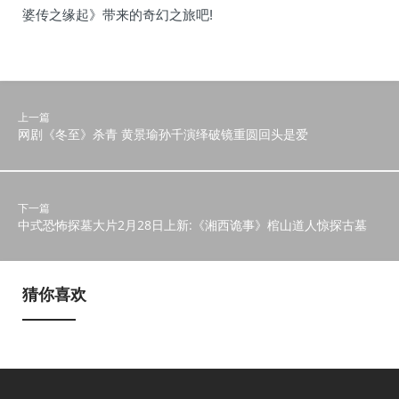
婆传之缘起》带来的奇幻之旅吧!
上一篇
网剧《冬至》杀青 黄景瑜孙千演绎破镜重圆回头是爱
下一篇
中式恐怖探墓大片2月28日上新:《湘西诡事》棺山道人惊探古墓
猜你喜欢