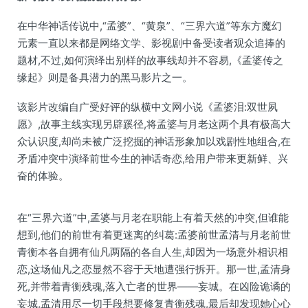
在中华神话传说中,“孟婆”、“黄泉”、“三界六道”等东方魔幻
元素一直以来都是网络文学、影视剧中备受读者观众追捧的
题材,不过,如何演绎出别样的故事线却并不容易,《孟婆传之
缘起》则是备具潜力的黑马影片之一。
该影片改编自广受好评的纵横中文网小说《孟婆泪:双世夙
愿》,故事主线实现另辟蹊径,将孟婆与月老这两个具有极高大
众认识度,却尚未被广泛挖掘的神话形象加以戏剧性地组合,在
矛盾冲突中演绎前世今生的神话奇恋,给用户带来更新鲜、兴
奋的体验。
在“三界六道”中,孟婆与月老在职能上有着天然的冲突,但谁能
想到,他们的前世有着更迷离的纠葛:孟婆前世孟清与月老前世
青衡本各自拥有仙凡两隔的各自人生,却因为一场意外相识相
恋,这场仙凡之恋显然不容于天地遭强行拆开。那一世,孟清身
死,并带着青衡残魂,落入亡者的世界——妄城。在凶险诡谲的
妄城,孟清用尽一切手段想要修复青衡残魂,最后却发现她心心