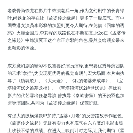
老戏骨尚铁龙在影片中饰演老兵一角,作为玄幻剧中的长青绿
叶,尚铁龙的存在让《孟婆传之缘起》更多了一股底气。而中
国香港女演员李彩桦的加盟则更令人期待,在凭借《回家的诱
惑》火爆全国后,李彩桦的戏路也在不断拓宽,此次在《孟婆传
之缘起》中饰演冥王这个亦正亦邪的角色,显然会给观众带来
更精彩的体验。
东方魔幻剧的精彩不仅需要好演员演绎,更想要优秀导演团队
的艺术“拿捏”,为实现更优秀的视觉奇观与宏大场面,本片由执
导了《镇魂歌》、《大天蓬》、《我的老婆未成年》、《宝
塔镇河妖之诡墓龙棺》、《宝塔镇河妖2绝世妖龙》等优秀
影片的代艺霖出任总导演,曾执导《秦岭密窟》的王骁羽也加
盟导演团队,共同为《孟婆传之缘起》保驾护航。
有强大的纵横爆款IP加持,“孟婆+月老”的反套路故事作底色,
《孟婆传之缘起》无疑有实力也有底气在东方魔幻电影市场
上收获不错的成绩。在进入上映倒计时之际,让我们期待《孟