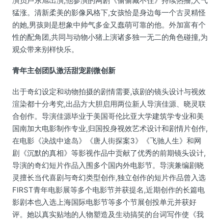
演员卢东旭出演,他参演的网剧《偷偷藏不住》持续热播,人气
猛涨。清新柔美的影像风格下,女孩恰是身边每一个古灵精怪
的她,男孩则是想象中帅气多金又蠢萌可靠的他。外加富有个
性的配角团,共同与动物小猪上演诸多独一无二的角色碰撞,为
观众带来别样快乐。
青年主创团队激活甜宠剧微创新
出于奇幻设定和动物拍摄的剧情需要,该剧的镜头设计与视效
渲染都十分考究,出品方大胆启用两位新人导演佳源、晓灵联
合创作。导演佳源毕业于美国哥伦比亚大学建筑学专业和美
国南加大电影制作专业,归国投身视效艺术设计和剧情片创作,
在电影《决战中途岛》《唐人街探案3》《飞驰人生》和网
剧《沉默的真相》等影视作品中贡献了优秀的前期镜头设计,
导演的奇幻短片作品入围多个国内外电影节。导演兼编剧晓
灵擅长当代喜剧与奇幻类型创作,独立创作的短片作品曾入选
FIRST青年电影展等多个电影节并获提名,近期创作的长篇电
影剧本也入选上海国际电影节等多个节展创投单元并获好
评。她以真实贴地的人物塑造及生动搞笑的台词写作使《我