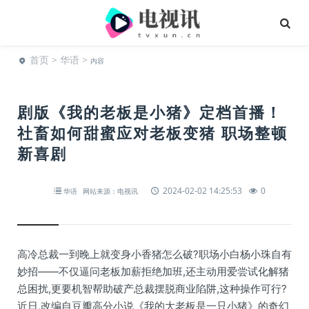
首页
>
华语
>
内容
剧版《我的老板是小猪》定档首播！
社畜如何甜蜜应对老板变猪 职场整顿
新喜剧
2024-02-02 14:25:53
0
华语
网站来源：电视讯
高冷总裁一到晚上就变身小香猪怎么破?职场小白杨小珠自有
妙招——不仅逼问老板加薪拒绝加班,还主动用爱尝试化解猪
总困扰,更要机智帮助破产总裁摆脱商业陷阱,这种操作可行?
近日,改编自豆瓣高分小说《我的大老板是一只小猪》的奇幻