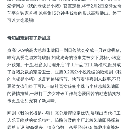
爱情网剧《我的老板是小猪》官宣定档,将于2月2日空降爱奇
艺平台独家首播,以每集15分钟共12集的形式高甜播出。终于
可以大饱眼福!
奇幻甜宠剧有了新甜度
身高1米9的高大总裁朱啸阳一到日落就会变成一只迷你香猪,
唯有真爱之吻方能破解,如此离奇的怪事竟被女下属杨小珠意
外获知。于是,社畜女助理开启“半工半恋”打工新模式,翻身成
了香猪总裁的宠爱卫士。豆瓣9.2高分小说改编的微短剧《我
的老板是小猪》以反套路强情节、快节奏轻喜剧来叙事,不只
豆瓣女孩们终于可以一睹社畜女孩杨小珠与小猪总裁朱啸阳
的爱情拉扯,一段打工少女冲破工作与恋爱困苦的励志搞笑故
事更是让甜宠有了新风味。
网剧《我的老板是小猪》充分发挥设定优势,展现出当代打工
人乐天幽默的娱乐精神。筚路蓝缕的小厂老板朱啸阳强撑着
霸总人设,智商爆表、情商负数、恋爱经验0.5,隐藏小富婆杨