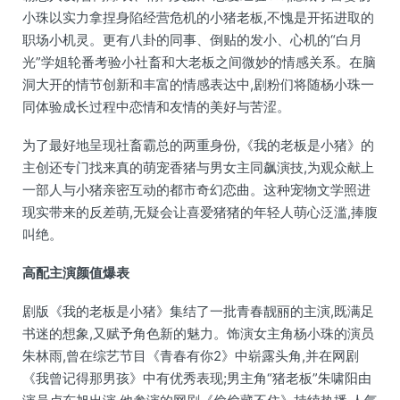
小珠以实力拿捏身陷经营危机的小猪老板,不愧是开拓进取的
职场小机灵。更有八卦的同事、倒贴的发小、心机的“白月
光”学姐轮番考验小社畜和大老板之间微妙的情感关系。在脑
洞大开的情节创新和丰富的情感表达中,剧粉们将随杨小珠一
同体验成长过程中恋情和友情的美好与苦涩。
为了最好地呈现社畜霸总的两重身份,《我的老板是小猪》的
主创还专门找来真的萌宠香猪与男女主同飙演技,为观众献上
一部人与小猪亲密互动的都市奇幻恋曲。这种宠物文学照进
现实带来的反差萌,无疑会让喜爱猪猪的年轻人萌心泛滥,捧腹
叫绝。
高配主演颜值爆表
剧版《我的老板是小猪》集结了一批青春靓丽的主演,既满足
书迷的想象,又赋予角色新的魅力。饰演女主角杨小珠的演员
朱林雨,曾在综艺节目《青春有你2》中崭露头角,并在网剧
《我曾记得那男孩》中有优秀表现;男主角“猪老板”朱啸阳由