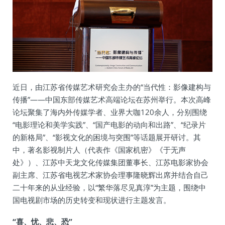
近日，由江苏省传媒艺术研究会主办的“当代性：影像建构与
传播”——中国东部传媒艺术高端论坛在苏州举行。本次高峰
论坛聚集了海内外传媒学者、业界大咖120余人，分别围绕
“电影理论和美学实践”、“国产电影的动向和出路”、“纪录片
的新格局”、“影视文化的困境与突围”等话题展开研讨。其
中，著名影视制片人（代表作《国家机密》《于无声
处》）、江苏中天龙文化传媒集团董事长、江苏电影家协会
副主席、江苏省电视艺术家协会理事隆晓辉出席并结合自己
二十年来的从业经验，以“繁华落尽见真淳”为主题，围绕中
国电视剧市场的历史转变和现状进行主题发言。
“喜、忧、悲、恐”