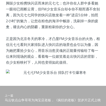
脚踩少女粉携快闪店而来的元七七；也许你在人群中多看她
一眼却已雨断云霄，但FM少女音乐台却令你不期而遇不舍别
离，因为元七七同学的快闪店散发着一种"进店5分钟，拍照
2小时"的魅力，让您在粉色的海洋中畅游，洗刷掉一身的疲
惫，褪去内心的阴霾，重新粉刷你的少女心。
正是因为北京冬天的寒冷，才凸显FM少女音乐台的火热，相
信元七七看到大家排队进入快闪店的场景也会引以为傲，因
为她把重拾少女心，用音乐治愈灵魂的正能量传输给了每一
位来到现场的观众，看着每一位嬉笑着走出快闪店的背影，
在少女粉映衬下，人间也变得如此值得。
上一篇
马云钦点山争哥哥为淘宝店老板，《疯狂的老板》贺岁片正式上映