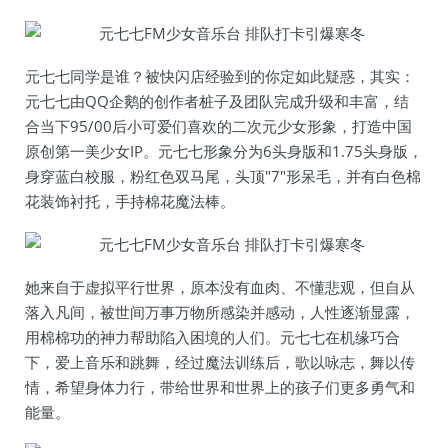
元七七同学是谁？被快闪店经验到的你定如此疑惑，其实：
元七七由QQ企鹅的创作者桩子及团队完成升级和丰富，结
合当下95/00后小可爱们喜欢的二次元少女形象，打造中国
原创第一美少女IP。元七七形象分为6头身版和1.75头身版，
身穿蓝白校服，粉红色双马尾，头顶"7"形呆毛，并有白色棉
花装饰衬托，手持棉花魔法棒。
她来自于虚拟平行世界，原本没有血肉、不懂悲观，但自从
落入凡间，被世间万事万物所感染并感动，人性逐渐显露，
用棉棉功的神力帮助陷入困境的人们。元七七在机缘巧合
下，爱上音乐和跳舞，经过魔法训练后，歌以咏志，舞以传
情，希望身体力行，带给世界和世界上的孩子们更多勇气和
能量。