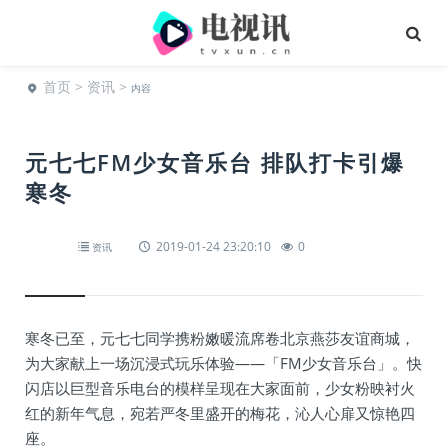
首页
>
资讯
>
内容
元七七FM少女音乐台 排队打卡引爆
寒冬
2019-01-24 23:20:10
0
资讯
寒冬已至，元七七同学携粉嫩暖流席卷北京燕莎友谊商城，
为大家献上一场沉浸式玩乐体验——「FM少女音乐台」。快
闪店以巨型音乐电台的模样呈现在大家面前，少女粉映衬火
红的新年气息，宛若严冬里盛开的梅花，沁人心扉又惊艳四
座。