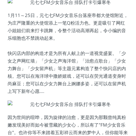
1月11～25日，元七七FM少女音乐台落座帝都大使馆附近，
为庄严隆重的大使馆添上一笔Q粉活力色。更是吸引了网红
小姐姐们前来打卡跳舞，令整个活动高潮再起，令小编的音
乐细胞也不禁跳动起来。
快闪店内部的构造才是为所有人献上的一道视觉盛宴。「少
女之声网红墙」「少女之声海洋馆」「治愈点歌台」「少女
力舞台」「少女留声机」等主题元素构造了整个快闪店的内
核。您可以在海洋球中撒娇嬉戏，还可以在荧光通道变身时
尚麻豆；您可以在少女力舞台上婀娜多姿，还可以在留声机
上写下新年心愿….
因为世间的喧哗，因为旋律的治愈，更是因为那颗曾纯真粉
嫩发现美好而如今被雪藏的少女心，所以有了"FM少女音乐
台"。也许你等不来踏着五彩祥云而来的梦中人，但你能等来