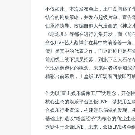
不仅如此，本次发布会上，王中磊阐述了
结合的剧集策略，并发布超级片单，宣告
钮承泽执导、改编自超人气漫画的《神之水
《老炮儿》等都在进行剧集开发，而《前
盒饭LIVE艺人蔡祥宇在其中饰演姜姜一
债》是其中的代表之作，而这部剧也是与盒
前期线上线下演员招募，到旗下艺人石冬冬
体现偶像孵化的概念。未来两者将更加深
精彩台前幕后，上盒饭LIVE观看回放即可
作为以"直击娱乐偶像工厂"为理念，开创
核心生态的娱乐平台盒饭LIVE，梦想用
合娱乐行业资源，构建娱乐偶像的发现、生
基础上打造以“粉丝经济”为核心的商业生
秀诞生于盒饭LIVE，未来，盒饭LIVE