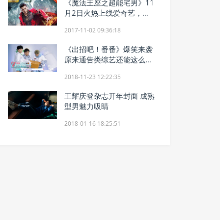
《魔法王座之超能宅男》11
月2日火热上线爱奇艺，且
看逆袭宅男如何花式撩妹
2017-11-02 09:36:18
《出招吧！番番》爆笑来袭
原来通告类综艺还能这么
玩！
2018-11-23 12:22:35
王耀庆登杂志开年封面 成熟
型男魅力吸睛
2018-01-16 18:25:51