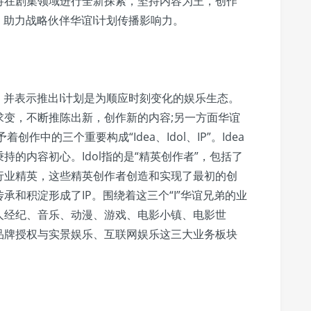
将在剧集领域进行全新探索，坚持内容为王，创作
，助力战略伙伴华谊I计划传播影响力。
场，并表示推出I计划是为顺应时刻变化的娱乐生态。
求变，不断推陈出新，创作新的内容;另一方面华谊
创作中的三个重要构成“Idea、Idol、IP”。Idea
的内容初心。Idol指的是“精英创作者”，包括了
行业精英，这些精英创作者创造和实现了最初的创
和积淀形成了IP。围绕着这三个“I”华谊兄弟的业
人经纪、音乐、动漫、游戏、电影小镇、电影世
品牌授权与实景娱乐、互联网娱乐这三大业务板块