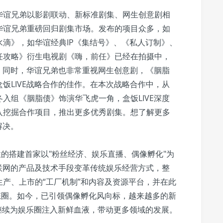
华谊兄弟以影剧联动、新标准剧集、网生创意剧相
华谊兄弟重磅回归剧集市场。发布的项目众多，如
滴》，如华谊经典IP《集结号》、《私人订制》、
任攻略》衍生电视剧《嗨，前任》已经在拍摄中，
角。同时，华谊兄弟也非常重视网生创意剧，《胭脂
饭LIVE战略合作的佳作。在本次战略合作中，从
入组《胭脂债》饰演华飞虎一角，盒饭LIVE深度
入挖掘合作项目，推出更多优秀剧集。想了解更多
解决。
性的搭建首家以"粉丝经济、娱乐直播、偶像孵化"为
互联网的产品及技术手段变革传统娱乐经营方式，整
产、上市的“工厂机制”和内容及资源平台，并在此
态圈。如今，已引领偶像孵化风向标，越来越多的新
将会继续为娱乐圈注入新鲜血液，带动更多领域的发展。