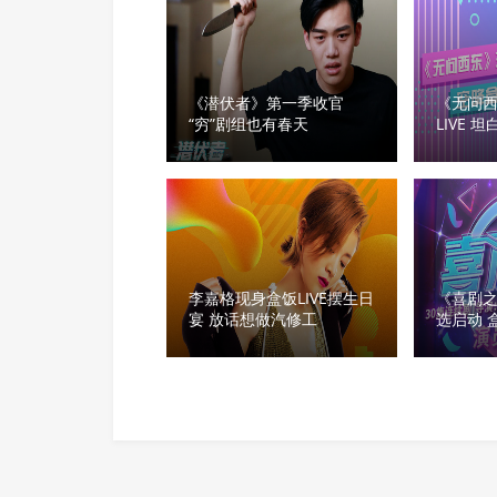
《潜伏者》第一季收官
《无问
“穷”剧组也有春天
LIVE
力
李嘉格现身盒饭LIVE摆生日
《喜剧之
宴 放话想做汽修工
选启动 
孵化