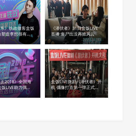
西东》铁政做客盒饭
《潜伏者》31日盒饭LIVE
 坦白塑造李想很有压
首播 丧尸出没再掀风云
王2018》全国海
盒饭LIVE微剧《潜伏者》开
盒饭LIVE助力偶像
机 偶像打造第一弹正式起
航