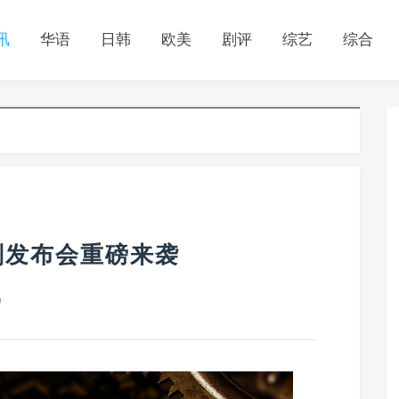
讯
华语
日韩
欧美
剧评
综艺
综合
计划发布会重磅来袭
0