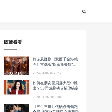
随便看看
甜宠悬疑剧《双面千金洛莞
莞》古偶版“斯密斯夫妇”闯
荡大理寺
2024-04-06 16:20:12
如何在朋友圈刷屏大战中胜
出？58同城薪动节帮你搞定
2020-01-26 20:30:04
《三生三世》优酷点击领跑
全网 杨幂赵又廷暖心桃花季