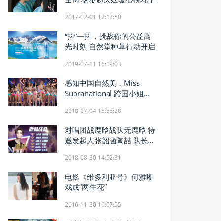
2017-02-01 12:12:50
“抖”一抖，挑战你的公益高
光时刻 自然堂种草行动开启
2019-07-11 16:19:03
感知中国自然美，Miss
Supranational 跨国小姐大
赛在沪启动
2018-07-04 15:58:38
对唱团战鹿晗战队无鹿晗 特
邀发起人张韶涵陶喆 队长王
矜霖齐上阵
2018-08-30 14:52:31
电影《维多利亚号》何雅晰
戏成“两生花”
2016-11-30 10:07:55